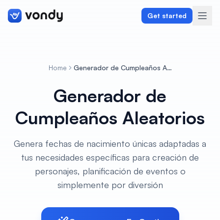
Get started
Home
Generador de Cumpleaños Aleatorios
Create
Generador de
Graphics & Design
Cumpleaños Aleatorios
Programming
Genera fechas de nacimiento únicas adaptadas a
Writing & Translation
tus necesidades específicas para creación de
personajes, planificación de eventos o
Audio & Voiceover
simplemente por diversión
Digital Marketing
Lifestyle